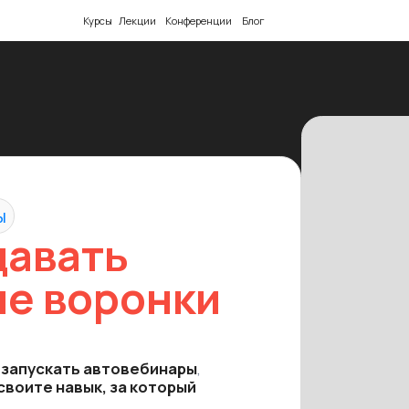
Курсы
Лекции
Конференции
Блог
вать
воронки
скать автовебинары
,
 навык, за который