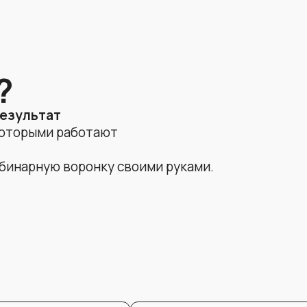
ную воронку своими руками.
03
04
ебинар
Создавать 5
Настр
, GetCourse,
востребованных
связк
K,
сценариев чат-ботов
BotHe
Rutube;
под вебинары;
платф
06
07
сти коммуникацию с клиентом
Упаковывать с
з стресса и хаоса;
чтобы продав