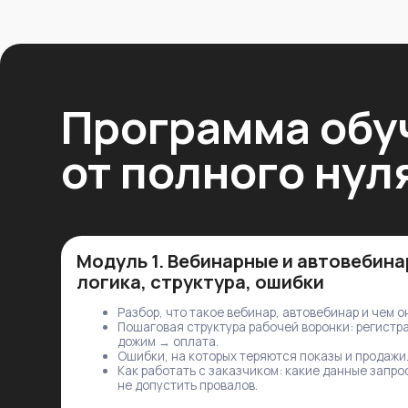
Разбор, что такое вебинар, автовебинар и чем они отли
Пошаговая структура рабочей воронки: регистрация → 
дожим → оплата.
Ошибки, на которых теряются показы и продажи.
Как работать с заказчиком: какие данные запросить, что
не допустить провалов.
Результат:
вы понимаете всю механику и особенности такой 
Модуль 3. Интеграции BotHelp с вебина
платформами
Вы учитесь связывать все элементы воронки, чтобы ничег
интеграция BotHelp ↔️ Bizon 365;
интеграция BotHelp ↔️ GetCourse;
интеграция BotHelp ↔️ Tilda;
что делать, если связка рвётся? Как диагностировать 
Результат:
вы умеете настраивать интеграции внутри воронки
и данных.