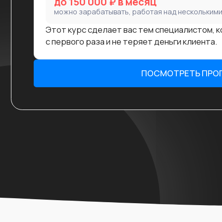
ьтат
ыми работают