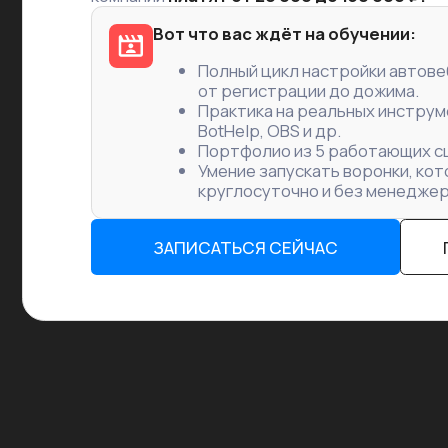
Полный цикл настройки автовебинарн
от регистрации до дожима.
Практика на реальных инструментах: 
BotHelp, OBS и др.
Портфолио из 5 работающих сценари
Умение запускать воронки, которые 
круглосуточно и без менеджеров.
ЗАПИСАТЬСЯ СЕЙЧАС
ПОСМО
Почему этот на