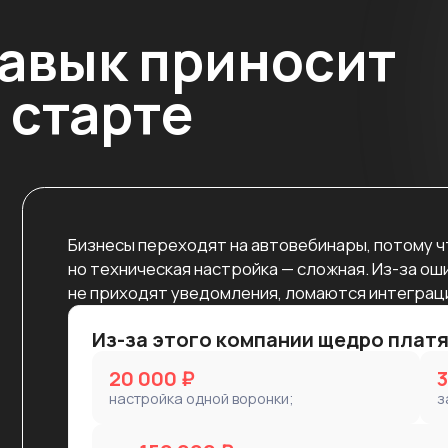
тарте
Бизнесы переходят на автовебинары, потому что это самая
но техническая настройка — сложная. Из-за ошибок в воронк
не приходят уведомления, ломаются интеграции, бот не дов
Из-за этого компании щедро платят специал
20 000 ₽
30 000 — 50
настройка одной воронки;
запуск автовеби
до 150 000 ₽ в месяц
можно зарабатывать, работая над несколькими проектами.
Этот курс сделает вас тем специалистом, который умее
с первого раза и не теряет деньги клиента.
ПОСМОТРЕТЬ ПРОГРАММУ КУРС