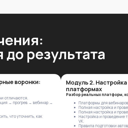
Разбор реальных платформ, которые использ
чаются.
прогрев → вебинар →
Платформы для вебинаров и как с ними ра
Полная настройка и проведение вебинара 
Полная настройка и проведение вебинара 
 уточнить, как
Настройка и проведение трансляций в OBS 
VK.
Правила подготовки автовебинара и настр
воронки
Результат:
вы умеете запускать вебинар и авто
которой пользуется заказчик.
рными
Модуль 4. Чат-боты для вебина
5 готовых сценариев
о не ломалось:
Вы создаёте 5 типов чат-ботов, которые использ
Бот для вебинара по конкретной дате
—
напоминания.
Бот для ежедневного автовебинара
— 
проблему?
дожим.
Бот для еженедельного автовебинара
 без потери событий
пользователей.
Бот с повтором
— автоматический доступ 
Бот для трёхдневного автомарафона
—
прогрев и дожим.
Результат:
у вас в портфолио 5 рабочих шаблон