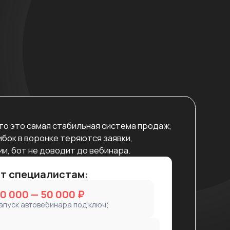
 стабильная система продаж,
е теряются заявки,
одит до вебинара.
истам:
 000 ₽
нара под ключ;
т делать правильно
А