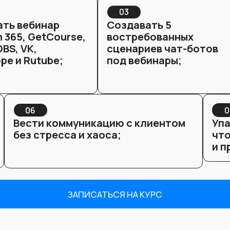
и проще.
ЗАПИСАТЬСЯ НА КУРС
ния:
до результата
 воронки:
Модуль 2. Настройка вебинаров
платформах