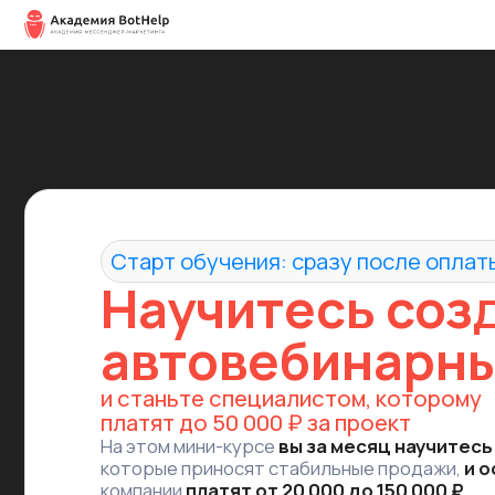
Старт обучения: сразу после оплаты
Научитесь созда
автовебинарные 
и станьте специалистом, которому
платят до 50 000 ₽ за проект
На этом мини-курсе
вы за месяц научитесь запу
которые приносят стабильные продажи,
и освоите
компании
платят
от 20 000 до 150 000 ₽.
Вот что вас ждёт на обучении: