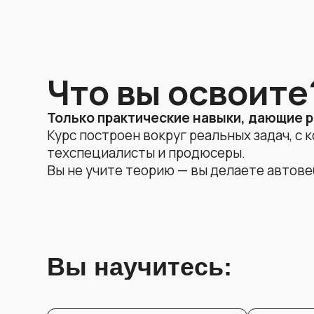
техспециалисты и продюсеры.
Вы не учите теорию — вы делаете автовебинар
Вы научитесь:
01
02
Разрабатывать
Запускать в
архитектуру новых
на Bizon 365
вебинарных воронок
Zoom, OBS, V
и находить слабые
Kinescope и 
места текущих;
05
Автоматизировать: регистрация
Ве
→ прогрев → показы → дожим →
бе