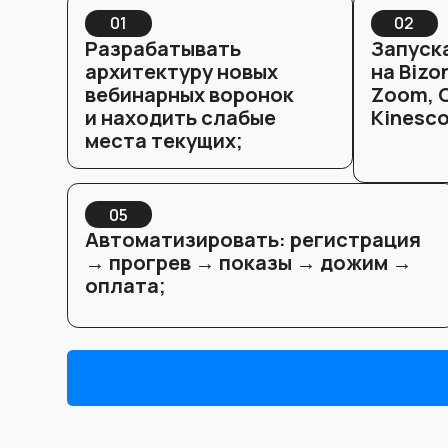
оплата;
Программа обуче
от полного нуля 
Модуль 1. Вебинарные и автовебинарные
логика, структура, ошибки