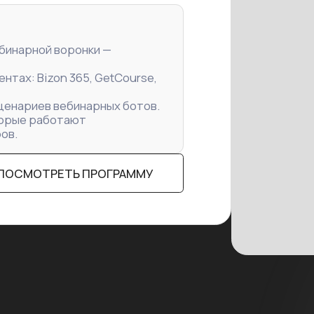
ой воронки —
Bizon 365, GetCourse,
ев вебинарных ботов.
работают
ТРЕТЬ ПРОГРАММУ
вык приносит