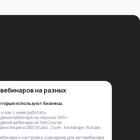
уют бизнесы.
ботать.
на «Бизоне 365».
на GetCourse.
Studio, Zoom, Kineskope, Rutube,
ойка сценариев для автовебинара.
вебинар на любой платформе,
рных воронок:
уются в реальных проектах:
 регистрация, прогрев,
расписание, активация показа,
— цикл повторов и возврат
к записи по триггеру.
 многоступенчатый контент,
ов для любых вебинарных проектов.