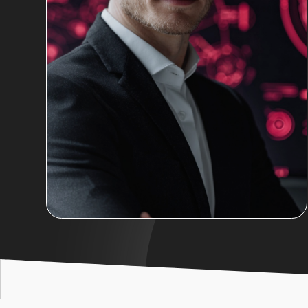
Что вы освоите?
Только практические навыки, дающие резул
Курс построен вокруг реальных задач, с котор