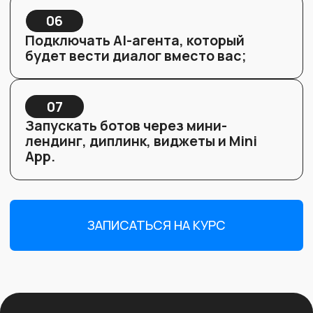
Результат:
умеете управлять базой
и отправлять персонализированные
сообщения.
Урок 5. Создание сценариев в
конструкторе BotHelp
инструменты редактора;
чат-бот для лид-магнита;
чат-бот для сбора данных;
квиз-бот;
бот для проверки подписки на канал;
сценарий закрытого клуба;
бот для продажи уроков.
Результат:
умеете создавать 6
востребованных сценариев под реальные
задачи бизнеса.
Урок 6. Запуск telegram-бота
мини-лендинг;
кнопки и виджеты;
диплинк и ссылки;
закрепы в Telegram;
запуск мини-приложения (Mini App).
Результат:
умеете запускать бота разными