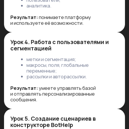
После внедрения бота для выдачи
уроков
конверсия в покупку выросла
на 37%
, а доход проекта увеличился
уже в первый месяц.
Бот для консультаций с функцией AI-
агента начал отвечать за секунды —
нагрузка на менеджеров снизилась
на 60%
, а клиенты стали доходить
до записи чаще.
Квиз-бот помог
снизить стоимость
лида на 40%
, а количество заявок
из Telegram выросло почти в 2 раза.
Сценарий сбора данных увеличил
качество лидов: менеджеры
отметили, что
квалифицированных
лидов стало на 35% больше.