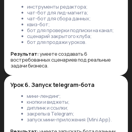
Мастеру маникюра удалось
полностью автоматизировать
первичный контакт —
она сэкономила
3−5 часов в день
, стала обслуживать
больше клиентов и больше
зарабатывать.
Бот для закрытого клуба по подписке
вовлекал пользователей
и стимулировал продление
подписки —
отток сократился
на 22%.
Тарифы
Тариф «Стандарт»