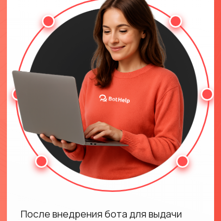
Поддержка наставников
на тарифе PRO
Обучение в удобном для вас
темпе
оптимальный темп — 6–8 часов в
неделю
6 месяцев
доступа
к материалам
Итоговый результат:
рабочий telegram-бот и навык,
за который вам готовы
платить.