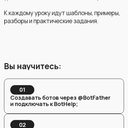
Программа обучения
Это полноценный курс по созданию ботов
без навыков программирования, который
поможет вам собрать своего telegram-бота
под реальные задачи бизнеса и без навыков
программирования.
Урок 1. Что такое чат-боты и как они
работают
виды и функции ботов;
реальные задачи бизнеса;
сценарии, которые приносят продажи.
Результат:
понимание логики ботов и их
возможностей.