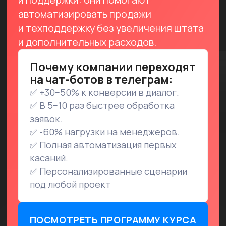
К каждому уроку идут шаблоны, примеры,
разборы и практические задания.
Вы научитесь:
01
Создавать ботов через @BotFather
и подключать к BotHelp;
02
Строить сценарии
без программирования;
03
Настраивать рассылки,
сегментацию и автоматизацию;