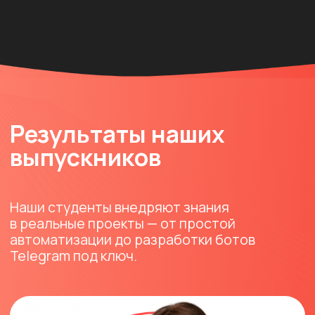
эксперта и довести бот до идеального
результата.
39 900 ₽
47 900 ₽
Выбрать тариф
Как проходит обучение
Практический формат:
урок → задание → результат.