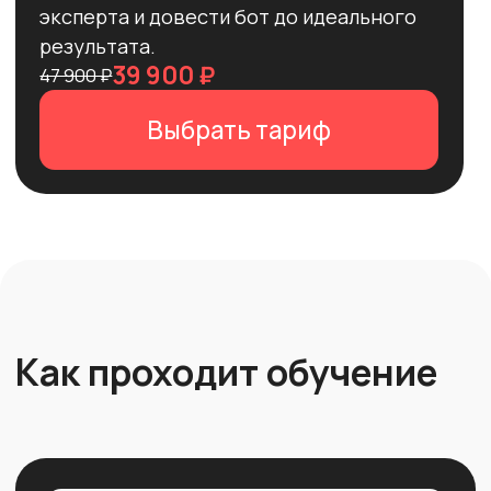
Академия BotHelp
— часть экосистемы
платформы
BotHelp
ИНН: 3257037015, ОГРН: 1153256015989
Контакты
Публичная оферта
Политика обработки персональных данных
© 2026 ООО «Ботхелп»
Все права защищены. Любое копирование материалов
разрешено только с согласия правообладателей.
admin@bothelp.io