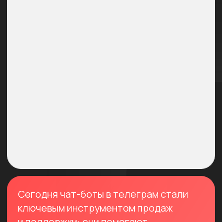
✅ Полная автоматизация первых
касаний.
✅ Персонализированные сценарии
под любой проект
ПОСМОТРЕТЬ ПРОГРАММУ КУРСА
Что вы освоите
на курсе?
Это практический курс, где вы шаг
за шагом освоите создание ботов
в телеграмме на профессиональном
уровне, даже если начинаете с нуля.