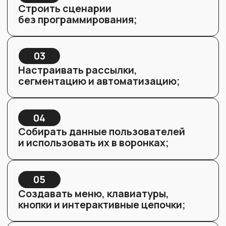
Урок 2. Создание telegram-бота
через @BotFather и подключение к
BotHelp
создание бота с нуля;
обзор ключевых команд @BotFather;
подключение telegram-канала/бота
к BotHelp.
Результат:
у вас есть рабочий бот, готовый
к настройке.
Урок 3. Обзор BotHelp: что
обязательно нужно уметь
рассылки,
пользователи,
аналитика.
Результат:
понимаете платформу
и используете её возможности.
Урок 4. Работа с пользователями и
сегментацией
метки и сегментация;
макросы, поля, глобальные
переменные;
рассылки и авторассылки.