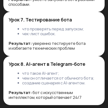
— Доступ ко всем урокам.
— Готовые шаблоны и материалы.
— Домашние задания.
— 6 месяцев доступа.
— Сертификат.
📌 Подходит тем, кто хочет пройти курс
в удобном темпе и самостоятельно
собрать своего первого бота.
29 900 ₽
37 900 ₽
Выбрать тариф
Тариф «PRO»
— Всё из тарифа «Стандарт».
+ Персональная обратная связь по
каждому уроку.
+ Подробный разбор сценариев и
ошибок.
+ Помощь с реализацией вашего
проекта.
📌 Для тех, кто хочет получить
персональный подход с поддержкой