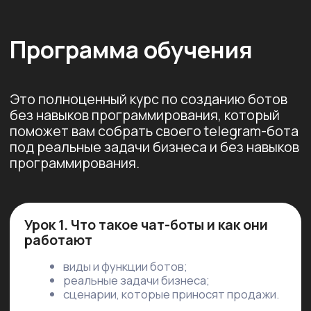
способами.
Урок 7. Тестирование бота
что проверять перед запуском;
чек-лист ошибок.
Результат:
уверенно тестируете бота
и избегаете технических проблем
Урок 8. AI-агент в Telegram-боте
что такое AI-агент;
чем он отличается от обычного бота;
создание сценария с AI-агентом.
Результат:
бот с искусственным
интеллектом, который отвечает 24/7