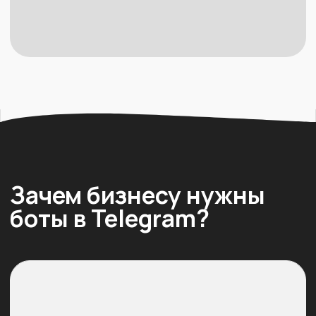
Сегодня чат-боты в телеграм стали
ключевым инструментом продаж
и поддержки: они помогают
автоматизировать продажи
и техподдержку без увеличения штата
и дополнительных расходов.
Почему компании переходят
на чат-ботов в телеграм:
✅ +30−50% к конверсии в диалог.
✅ В 5−10 раз быстрее обработка
заявок.
✅ -60% нагрузки на менеджеров.