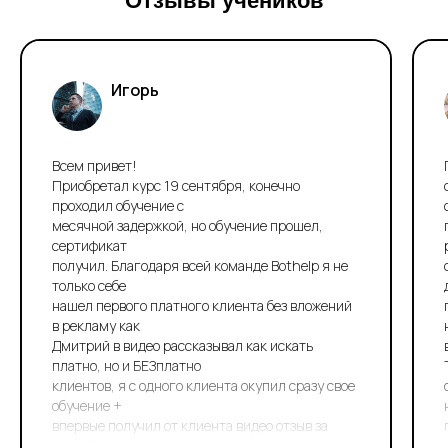
Отзывы учеников
Все права защищены. Любое копирование материалов
разрешено только с согласия правообладателей.
admin@bothelp.io
Игорь
Всем привет!
Приобретал курс 19 сентября, конечно
проходил обучение с
месячной задержкой, но обучение прошел,
сертификат
получил. Благодаря всей команде Bothelp я не
только себе
нашел первого платного клиента без вложений
в рекламу как
Дмитрий в видео рассказывал как искать
платно, но и БЕЗплатно
клиентов, я с одного клиента окупил сразу свое
обучение +
впервые получил от клиента видео отзыв за
разработку