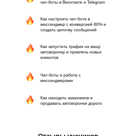
чат-боты в Вконтакте и Telegram
Как настроить чат-бота в
мессенджер с конверсией 80% и
создать цепочку сообщений
Как запустить трафик на вашу
автоворонку и привлечь новых
клиентов
Чат-боты и работа с
Академия BotHelp
— часть экосистемы
мессенджерами
платформы
BotHelp
ИНН: 3257037015, ОГРН: 1153256015989
Как находить заказчиков и
Контакты
продавать автоворонки дорого
Публичная оферта
Политика обработки персональных данных
© 2026 ООО «Ботхелп»